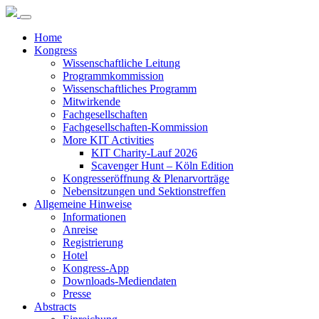
Home
Kongress
Wissenschaftliche Leitung
Programmkommission
Wissenschaftliches Programm
Mitwirkende
Fachgesellschaften
Fachgesellschaften-Kommission
More KIT Activities
KIT Charity-Lauf 2026
Scavenger Hunt – Köln Edition
Kongresseröffnung & Plenarvorträge
Nebensitzungen und Sektionstreffen
Allgemeine Hinweise
Informationen
Anreise
Registrierung
Hotel
Kongress-App
Downloads-Mediendaten
Presse
Abstracts